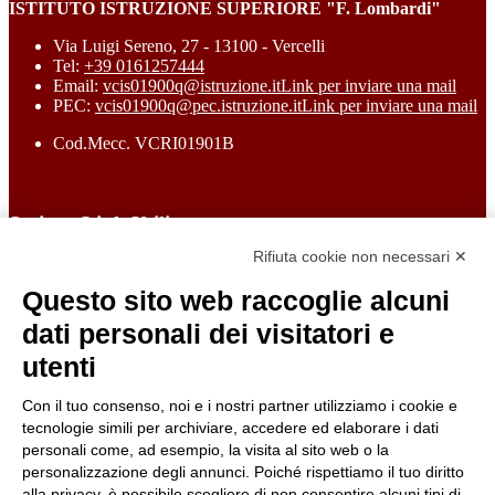
ISTITUTO ISTRUZIONE SUPERIORE "F. Lombardi"
Via Luigi Sereno, 27 - 13100 - Vercelli
Tel:
+39 0161257444
Email:
vcis01900q@istruzione.it
Link per inviare una mail
PEC:
vcis01900q@pec.istruzione.it
Link per inviare una mail
Cod.Mecc. VCRI01901B
Sezione Link Utili
Rifiuta cookie non necessari ✕
Cookie policy
Note legali
Questo sito web raccoglie alcuni
Informativa Privacy
Ufficio Relazioni con il Pubblico
dati personali dei visitatori e
Dichiarazione di accessibilità
utenti
Obiettivi di accessibilità
Whistleblowing
Gestione consensi cookie
Con il tuo consenso, noi e i nostri partner utilizziamo i cookie e
Amministrazione trasparente
tecnologie simili per archiviare, accedere ed elaborare i dati
personali come, ad esempio, la visita al sito web o la
Pagina visualizzata
125700
volte
personalizzazione degli annunci. Poiché rispettiamo il tuo diritto
alla privacy, è possibile scegliere di non consentire alcuni tipi di