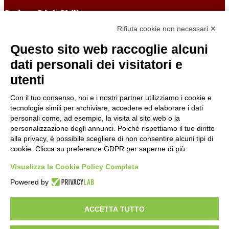
Sezione Link Utili
Rifiuta cookie non necessari ✕
Cookie policy
Note legali
Questo sito web raccoglie alcuni
Informativa Privacy
Ufficio Relazioni con il Pubblico
dati personali dei visitatori e
Dichiarazione di accessibilità
utenti
Obiettivi di accessibilità
Whistleblowing
Gestione consensi cookie
Con il tuo consenso, noi e i nostri partner utilizziamo i cookie e
Amministrazione trasparente
tecnologie simili per archiviare, accedere ed elaborare i dati
personali come, ad esempio, la visita al sito web o la
Pagina visualizzata
123578
volte
personalizzazione degli annunci. Poiché rispettiamo il tuo diritto
alla privacy, è possibile scegliere di non consentire alcuni tipi di
Sezione Copyright
cookie. Clicca su preferenze GDPR per saperne di più.
Visualizza la Cookie Policy Completa
Copyright 2026 | Engineered and powered by Gruppo Spaggiari
Parma S.p.A. | Divisione Publishing & New Social Media
Powered by
Disclaimer trattamento dati personali
ACCETTA TUTTO