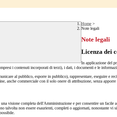
Home
>
Note legali
Note legali
Licenza dei c
In applicazione del pr
si i contenuti incorporati di terzi), i dati, i documenti e le informazi
comunicare al pubblico, esporre in pubblico), rappresentare, eseguire e r
 fine, anche commerciale con il solo onere di attribuzione, senza apporre 
enti una visione completa dell'Amministrazione e per consentire un facile ac
ono talvolta non essere esaurienti, completi o aggiornati, nonostante vi
possibile.