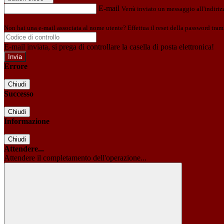
E-mail
Verrà inviato un messaggio all'indirizz
Non hai una e-mail associata al nome utente? Effettua il reset della password tram
E-mail inviata, si prega di controllare la casella di posta elettronica!
Errore
Chiudi
Successo
Chiudi
Informazione
Chiudi
Attendere...
Attendere il completamento dell'operazione...