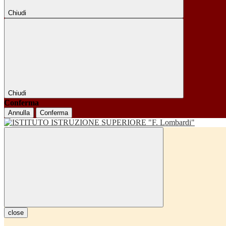
Chiudi
Chiudi
Conferma
Annulla
Conferma
close