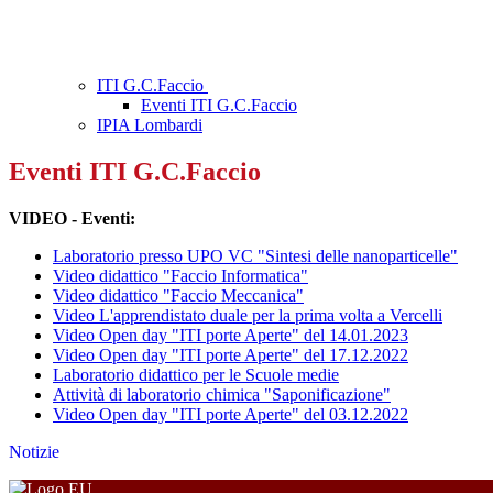
ITI G.C.Faccio
Eventi ITI G.C.Faccio
IPIA Lombardi
Eventi ITI G.C.Faccio
VIDEO - Eventi:
Laboratorio presso UPO VC "Sintesi delle nanoparticelle"
Video didattico "Faccio Informatica"
Video didattico "Faccio Meccanica"
Video L'apprendistato duale per la prima volta a Vercelli
Video Open day "ITI porte Aperte" del 14.01.2023
Video Open day "ITI porte Aperte" del 17.12.2022
Laboratorio didattico per le Scuole medie
Attività di laboratorio chimica "Saponificazione"
Video Open day "ITI porte Aperte" del 03.12.2022
Notizie