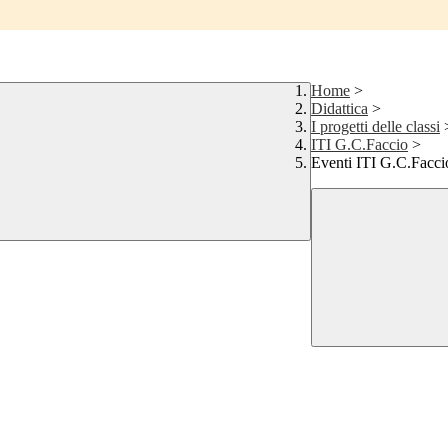
Home
>
Didattica
>
I progetti delle classi
ITI G.C.Faccio
>
Eventi ITI G.C.Facci