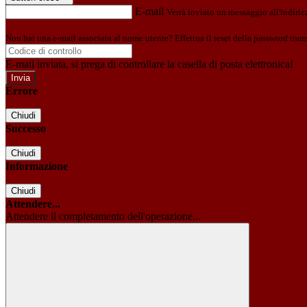
E-mail
Verrà inviato un messaggio all'indirizz
Non hai una e-mail associata al nome utente? Effettua il reset della password tram
E-mail inviata, si prega di controllare la casella di posta elettronica!
Errore
Chiudi
Successo
Chiudi
Informazione
Chiudi
Attendere...
Attendere il completamento dell'operazione...