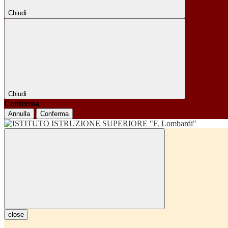
Chiudi
Chiudi
Conferma
Annulla
Conferma
close