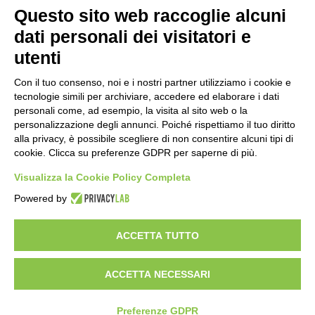
Note legali
Questo sito web raccoglie alcuni
Informativa Privacy
Ufficio Relazioni con il Pubblico
dati personali dei visitatori e
Dichiarazione di accessibilità
utenti
Obiettivi di accessibilità
Whistleblowing
Gestione consensi cookie
Con il tuo consenso, noi e i nostri partner utilizziamo i cookie e
Amministrazione trasparente
tecnologie simili per archiviare, accedere ed elaborare i dati
personali come, ad esempio, la visita al sito web o la
Pagina visualizzata
1660
volte
personalizzazione degli annunci. Poiché rispettiamo il tuo diritto
alla privacy, è possibile scegliere di non consentire alcuni tipi di
Sezione Copyright
cookie. Clicca su preferenze GDPR per saperne di più.
Visualizza la Cookie Policy Completa
Copyright 2026 | Engineered and powered by Gruppo Spaggiari
Powered by
Parma S.p.A. | Divisione Publishing & New Social Media
Disclaimer trattamento dati personali
ACCETTA TUTTO
ACCETTA NECESSARI
Preferenze GDPR