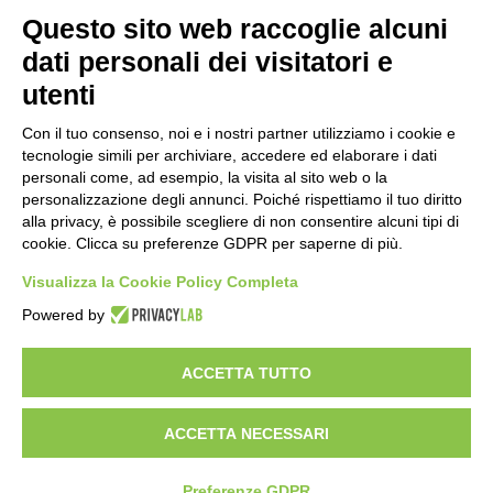
Note legali
Questo sito web raccoglie alcuni
Informativa Privacy
Ufficio Relazioni con il Pubblico
dati personali dei visitatori e
Dichiarazione di accessibilità
utenti
Obiettivi di accessibilità
Whistleblowing
Con il tuo consenso, noi e i nostri partner utilizziamo i cookie e
Gestione consensi cookie
Amministrazione trasparente
tecnologie simili per archiviare, accedere ed elaborare i dati
personali come, ad esempio, la visita al sito web o la
Pagina visualizzata
922
volte
personalizzazione degli annunci. Poiché rispettiamo il tuo diritto
alla privacy, è possibile scegliere di non consentire alcuni tipi di
Sezione Copyright
cookie. Clicca su preferenze GDPR per saperne di più.
Visualizza la Cookie Policy Completa
Copyright 2026 | Engineered and powered by Gruppo Spaggiari
Powered by
Parma S.p.A. | Divisione Publishing & New Social Media
Disclaimer trattamento dati personali
ACCETTA TUTTO
ACCETTA NECESSARI
Preferenze GDPR