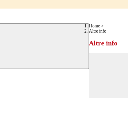
Home
>
Altre info
Altre info