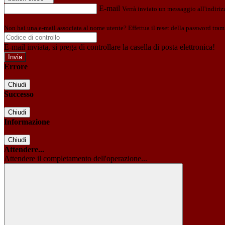
E-mail
Verrà inviato un messaggio all'indirizz
Non hai una e-mail associata al nome utente? Effettua il reset della password tram
E-mail inviata, si prega di controllare la casella di posta elettronica!
Errore
Chiudi
Successo
Chiudi
Informazione
Chiudi
Attendere...
Attendere il completamento dell'operazione...