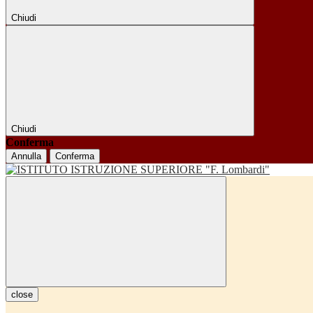
Chiudi
Chiudi
Conferma
Annulla
Conferma
close