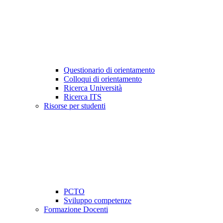
Questionario di orientamento
Colloqui di orientamento
Ricerca Università
Ricerca ITS
Risorse per studenti
PCTO
Sviluppo competenze
Formazione Docenti