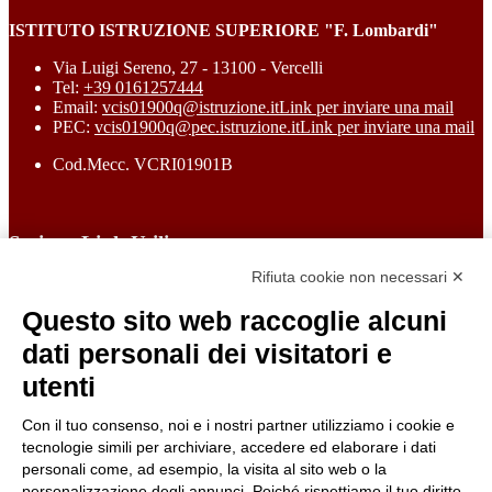
ISTITUTO ISTRUZIONE SUPERIORE "F. Lombardi"
Via Luigi Sereno, 27 - 13100 - Vercelli
Tel:
+39 0161257444
Email:
vcis01900q@istruzione.it
Link per inviare una mail
PEC:
vcis01900q@pec.istruzione.it
Link per inviare una mail
Cod.Mecc. VCRI01901B
Sezione Link Utili
Rifiuta cookie non necessari ✕
Cookie policy
Note legali
Questo sito web raccoglie alcuni
Informativa Privacy
Ufficio Relazioni con il Pubblico
dati personali dei visitatori e
Dichiarazione di accessibilità
utenti
Obiettivi di accessibilità
Whistleblowing
Gestione consensi cookie
Con il tuo consenso, noi e i nostri partner utilizziamo i cookie e
Amministrazione trasparente
tecnologie simili per archiviare, accedere ed elaborare i dati
personali come, ad esempio, la visita al sito web o la
Pagina visualizzata
258
volte
personalizzazione degli annunci. Poiché rispettiamo il tuo diritto