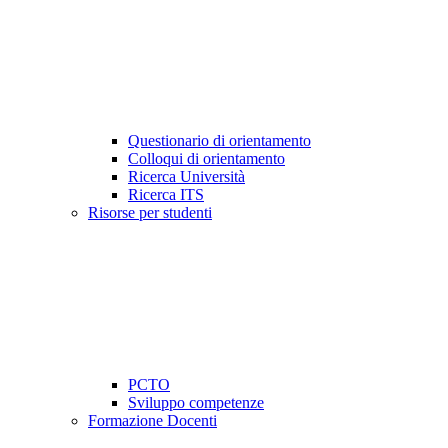
Questionario di orientamento
Colloqui di orientamento
Ricerca Università
Ricerca ITS
Risorse per studenti
PCTO
Sviluppo competenze
Formazione Docenti