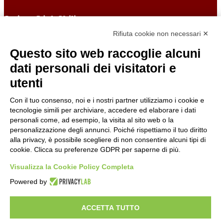
Sezione Link Utili
Rifiuta cookie non necessari ✕
Cookie policy
Note legali
Questo sito web raccoglie alcuni
Informativa Privacy
Ufficio Relazioni con il Pubblico
dati personali dei visitatori e
Dichiarazione di accessibilità
utenti
Obiettivi di accessibilità
Whistleblowing
Gestione consensi cookie
Con il tuo consenso, noi e i nostri partner utilizziamo i cookie e
Amministrazione trasparente
tecnologie simili per archiviare, accedere ed elaborare i dati
personali come, ad esempio, la visita al sito web o la
Pagina visualizzata
228
volte
personalizzazione degli annunci. Poiché rispettiamo il tuo diritto
alla privacy, è possibile scegliere di non consentire alcuni tipi di
Sezione Copyright
cookie. Clicca su preferenze GDPR per saperne di più.
Visualizza la Cookie Policy Completa
Copyright 2026 | Engineered and powered by Gruppo Spaggiari
Powered by
Parma S.p.A. | Divisione Publishing & New Social Media
Disclaimer trattamento dati personali
ACCETTA TUTTO