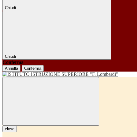
Chiudi
Chiudi
Conferma
Annulla
Conferma
close