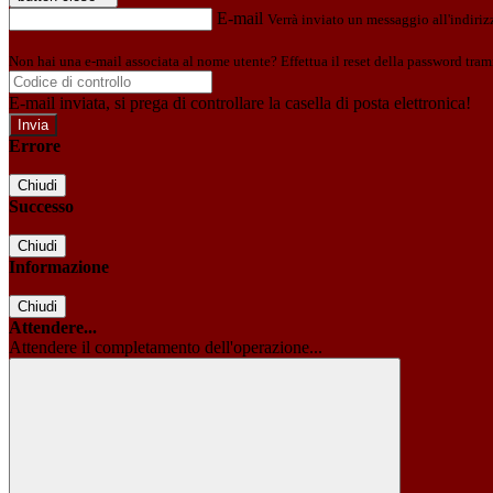
E-mail
Verrà inviato un messaggio all'indirizz
Non hai una e-mail associata al nome utente? Effettua il reset della password tram
E-mail inviata, si prega di controllare la casella di posta elettronica!
Errore
Chiudi
Successo
Chiudi
Informazione
Chiudi
Attendere...
Attendere il completamento dell'operazione...