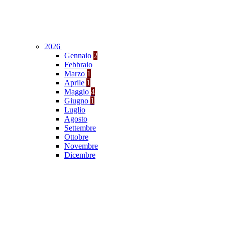
2026
Gennaio
2
Febbraio
Marzo
1
Aprile
1
Maggio
4
Giugno
1
Luglio
Agosto
Settembre
Ottobre
Novembre
Dicembre