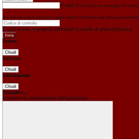
E-mail
Verrà inviato un messaggio all'indirizz
Non hai una e-mail associata al nome utente? Effettua il reset della password tram
E-mail inviata, si prega di controllare la casella di posta elettronica!
Errore
Chiudi
Successo
Chiudi
Informazione
Chiudi
Attendere...
Attendere il completamento dell'operazione...