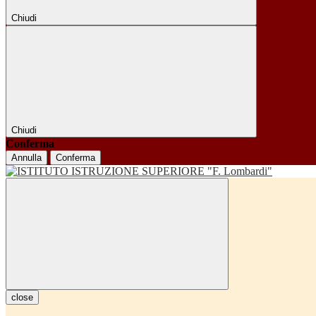
Chiudi
Chiudi
Conferma
Annulla
Conferma
close