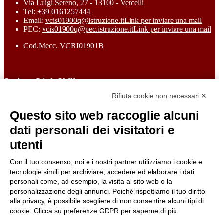
Via Luigi Sereno, 27 - 13100 - Vercelli
Tel:
+39 0161257444
Email:
vcis01900q@istruzione.it
Link per inviare una mail
PEC:
vcis01900q@pec.istruzione.it
Link per inviare una mail
Cod.Mecc. VCRI01901B
Sezione Link Utili
Rifiuta cookie non necessari ✕
Cookie policy
Note legali
Questo sito web raccoglie alcuni
Informativa Privacy
Ufficio Relazioni con il Pubblico
dati personali dei visitatori e
Dichiarazione di accessibilità
utenti
Obiettivi di accessibilità
Whistleblowing
Gestione consensi cookie
Con il tuo consenso, noi e i nostri partner utilizziamo i cookie e
Amministrazione trasparente
tecnologie simili per archiviare, accedere ed elaborare i dati
personali come, ad esempio, la visita al sito web o la
Pagina visualizzata
234217
volte
personalizzazione degli annunci. Poiché rispettiamo il tuo diritto
alla privacy, è possibile scegliere di non consentire alcuni tipi di
Sezione Copyright
cookie. Clicca su preferenze GDPR per saperne di più.