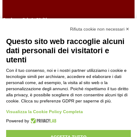
Sezione Link Utili
Rifiuta cookie non necessari ✕
Cookie policy
Note legali
Questo sito web raccoglie alcuni
Informativa Privacy
Ufficio Relazioni con il Pubblico
dati personali dei visitatori e
Dichiarazione di accessibilità
utenti
Obiettivi di accessibilità
Whistleblowing
Gestione consensi cookie
Con il tuo consenso, noi e i nostri partner utilizziamo i cookie e
Amministrazione trasparente
tecnologie simili per archiviare, accedere ed elaborare i dati
personali come, ad esempio, la visita al sito web o la
Pagina visualizzata
234215
volte
personalizzazione degli annunci. Poiché rispettiamo il tuo diritto
alla privacy, è possibile scegliere di non consentire alcuni tipi di
Sezione Copyright
cookie. Clicca su preferenze GDPR per saperne di più.
Visualizza la Cookie Policy Completa
Copyright 2026 | Engineered and powered by Gruppo Spaggiari
Powered by
Parma S.p.A. | Divisione Publishing & New Social Media
Disclaimer trattamento dati personali
ACCETTA TUTTO