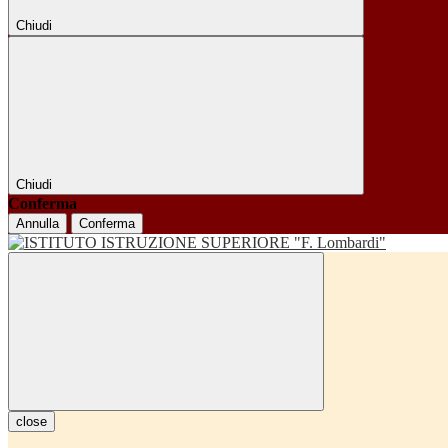
Chiudi
Chiudi
Conferma
Annulla
Conferma
close