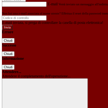
E-mail
Verrà inviato un messaggio all'indirizz
Non hai una e-mail associata al nome utente? Effettua il reset della password tram
E-mail inviata, si prega di controllare la casella di posta elettronica!
Errore
Chiudi
Successo
Chiudi
Informazione
Chiudi
Attendere...
Attendere il completamento dell'operazione...