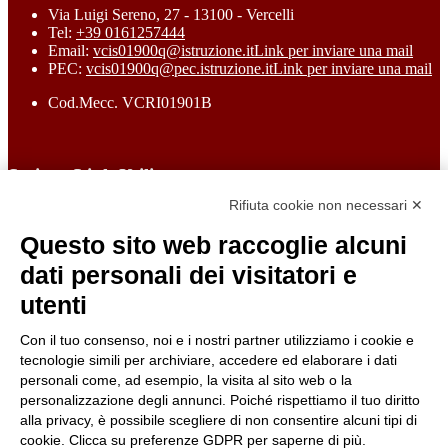
Via Luigi Sereno, 27 - 13100 - Vercelli
Tel:
+39 0161257444
Email:
vcis01900q@istruzione.it
Link per inviare una mail
PEC:
vcis01900q@pec.istruzione.it
Link per inviare una mail
Cod.Mecc. VCRI01901B
Sezione Link Utili
Rifiuta cookie non necessari ✕
Cookie policy
Note legali
Questo sito web raccoglie alcuni
Informativa Privacy
Ufficio Relazioni con il Pubblico
dati personali dei visitatori e
Dichiarazione di accessibilità
utenti
Obiettivi di accessibilità
Whistleblowing
Gestione consensi cookie
Con il tuo consenso, noi e i nostri partner utilizziamo i cookie e
Amministrazione trasparente
tecnologie simili per archiviare, accedere ed elaborare i dati
personali come, ad esempio, la visita al sito web o la
Pagina visualizzata
2493
volte
personalizzazione degli annunci. Poiché rispettiamo il tuo diritto
alla privacy, è possibile scegliere di non consentire alcuni tipi di
Sezione Copyright
cookie. Clicca su preferenze GDPR per saperne di più.