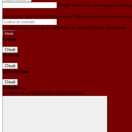
E-mail
Verrà inviato un messaggio all'indirizz
Non hai una e-mail associata al nome utente? Effettua il reset della password tram
E-mail inviata, si prega di controllare la casella di posta elettronica!
Errore
Chiudi
Successo
Chiudi
Informazione
Chiudi
Attendere...
Attendere il completamento dell'operazione...