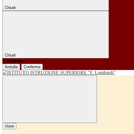
Chiudi
Chiudi
Conferma
Annulla
Conferma
close