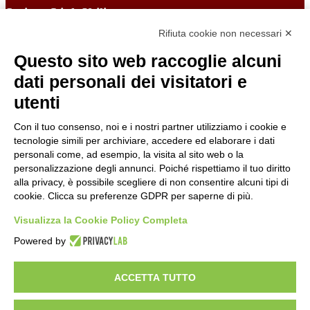
Sezione Link Utili
Rifiuta cookie non necessari ✕
Cookie policy
Note legali
Questo sito web raccoglie alcuni
Informativa Privacy
Ufficio Relazioni con il Pubblico
dati personali dei visitatori e
Dichiarazione di accessibilità
utenti
Obiettivi di accessibilità
Whistleblowing
Gestione consensi cookie
Con il tuo consenso, noi e i nostri partner utilizziamo i cookie e
Amministrazione trasparente
tecnologie simili per archiviare, accedere ed elaborare i dati
personali come, ad esempio, la visita al sito web o la
Pagina visualizzata
3716
volte
personalizzazione degli annunci. Poiché rispettiamo il tuo diritto
alla privacy, è possibile scegliere di non consentire alcuni tipi di
Sezione Copyright
cookie. Clicca su preferenze GDPR per saperne di più.
Visualizza la Cookie Policy Completa
Copyright 2026 | Engineered and powered by Gruppo Spaggiari
Parma S.p.A. | Divisione Publishing & New Social Media
Powered by
Disclaimer trattamento dati personali
ACCETTA TUTTO