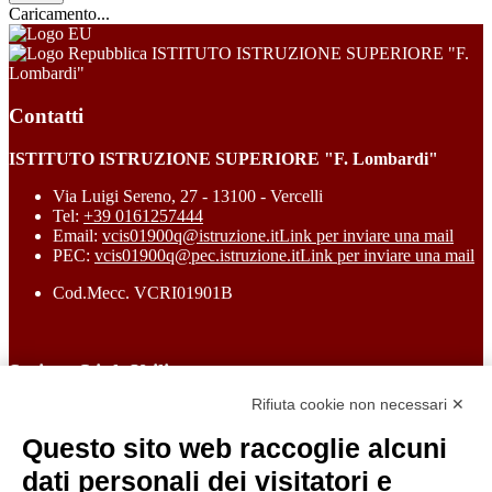
Caricamento...
ISTITUTO ISTRUZIONE SUPERIORE "F.
Lombardi"
Contatti
ISTITUTO ISTRUZIONE SUPERIORE "F. Lombardi"
Via Luigi Sereno, 27 - 13100 - Vercelli
Tel:
+39 0161257444
Email:
vcis01900q@istruzione.it
Link per inviare una mail
PEC:
vcis01900q@pec.istruzione.it
Link per inviare una mail
Cod.Mecc. VCRI01901B
Sezione Link Utili
Rifiuta cookie non necessari ✕
Cookie policy
Note legali
Questo sito web raccoglie alcuni
Informativa Privacy
Ufficio Relazioni con il Pubblico
dati personali dei visitatori e