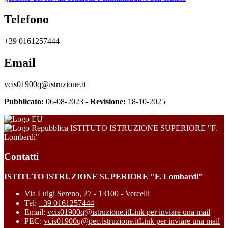
Telefono
+39 0161257444
Email
vcis01900q@istruzione.it
Pubblicato:
06-08-2023 -
Revisione:
18-10-2025
ISTITUTO ISTRUZIONE SUPERIORE "F.
Lombardi"
Contatti
ISTITUTO ISTRUZIONE SUPERIORE "F. Lombardi"
Via Luigi Sereno, 27 - 13100 - Vercelli
Tel:
+39 0161257444
Email:
vcis01900q@istruzione.it
Link per inviare una mail
PEC:
vcis01900q@pec.istruzione.it
Link per inviare una mail