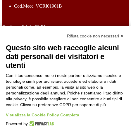
Cod.Mecc. VCRI01901B
Sezione Link Utili
Rifiuta cookie non necessari ✕
Cookie policy
Note legali
Questo sito web raccoglie alcuni
Informativa Privacy
Ufficio Relazioni con il Pubblico
dati personali dei visitatori e
Dichiarazione di accessibilità
utenti
Obiettivi di accessibilità
Whistleblowing
Gestione consensi cookie
Con il tuo consenso, noi e i nostri partner utilizziamo i cookie e
Amministrazione trasparente
tecnologie simili per archiviare, accedere ed elaborare i dati
personali come, ad esempio, la visita al sito web o la
Pagina visualizzata
821
volte
personalizzazione degli annunci. Poiché rispettiamo il tuo diritto
alla privacy, è possibile scegliere di non consentire alcuni tipi di
Sezione Copyright
cookie. Clicca su preferenze GDPR per saperne di più.
Visualizza la Cookie Policy Completa
Copyright 2026 | Engineered and powered by Gruppo Spaggiari
Powered by
Parma S.p.A. | Divisione Publishing & New Social Media
Disclaimer trattamento dati personali