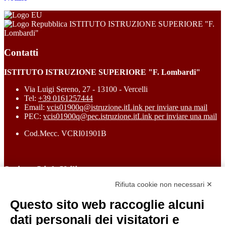
ISTITUTO ISTRUZIONE SUPERIORE "F.
Lombardi"
Contatti
ISTITUTO ISTRUZIONE SUPERIORE "F. Lombardi"
Via Luigi Sereno, 27 - 13100 - Vercelli
Tel:
+39 0161257444
Email:
vcis01900q@istruzione.it
Link per inviare una mail
PEC:
vcis01900q@pec.istruzione.it
Link per inviare una mail
Cod.Mecc. VCRI01901B
Sezione Link Utili
Rifiuta cookie non necessari ✕
Cookie policy
Note legali
Questo sito web raccoglie alcuni
Informativa Privacy
Ufficio Relazioni con il Pubblico
dati personali dei visitatori e