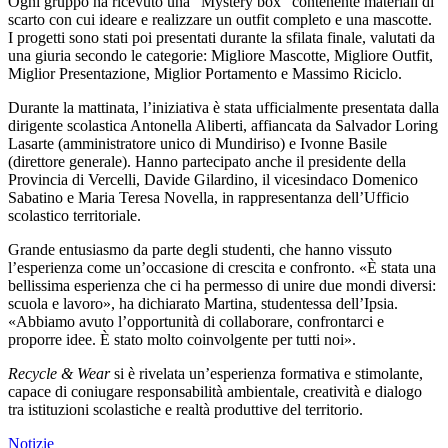
Ogni gruppo ha ricevuto una “Mystery box” contenente materiali di
scarto con cui ideare e realizzare un outfit completo e una mascotte.
I progetti sono stati poi presentati durante la sfilata finale, valutati da
una giuria secondo le categorie: Migliore Mascotte, Migliore Outfit,
Miglior Presentazione, Miglior Portamento e Massimo Riciclo.
Durante la mattinata, l’iniziativa è stata ufficialmente presentata dalla
dirigente scolastica Antonella Aliberti, affiancata da Salvador Loring
Lasarte (amministratore unico di Mundiriso) e Ivonne Basile
(direttore generale). Hanno partecipato anche il presidente della
Provincia di Vercelli, Davide Gilardino, il vicesindaco Domenico
Sabatino e Maria Teresa Novella, in rappresentanza dell’Ufficio
scolastico territoriale.
Grande entusiasmo da parte degli studenti, che hanno vissuto
l’esperienza come un’occasione di crescita e confronto. «È stata una
bellissima esperienza che ci ha permesso di unire due mondi diversi:
scuola e lavoro», ha dichiarato Martina, studentessa dell’Ipsia.
«Abbiamo avuto l’opportunità di collaborare, confrontarci e
proporre idee. È stato molto coinvolgente per tutti noi».
Recycle & Wear
si è rivelata un’esperienza formativa e stimolante,
capace di coniugare responsabilità ambientale, creatività e dialogo
tra istituzioni scolastiche e realtà produttive del territorio.
Notizie