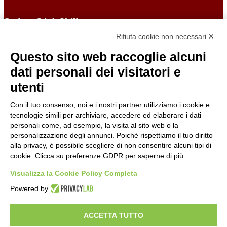
Sezione Link Utili
Rifiuta cookie non necessari ✕
Cookie policy
Note legali
Questo sito web raccoglie alcuni
Informativa Privacy
Ufficio Relazioni con il Pubblico
dati personali dei visitatori e
Dichiarazione di accessibilità
utenti
Obiettivi di accessibilità
Whistleblowing
Gestione consensi cookie
Con il tuo consenso, noi e i nostri partner utilizziamo i cookie e
Amministrazione trasparente
tecnologie simili per archiviare, accedere ed elaborare i dati
personali come, ad esempio, la visita al sito web o la
Pagina visualizzata
1471
volte
personalizzazione degli annunci. Poiché rispettiamo il tuo diritto
alla privacy, è possibile scegliere di non consentire alcuni tipi di
Sezione Copyright
cookie. Clicca su preferenze GDPR per saperne di più.
Visualizza la Cookie Policy Completa
Copyright 2026 | Engineered and powered by Gruppo Spaggiari
Powered by
Parma S.p.A. | Divisione Publishing & New Social Media
Disclaimer trattamento dati personali
ACCETTA TUTTO