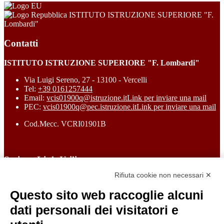
ISTITUTO ISTRUZIONE SUPERIORE "F.
Lombardi"
Contatti
ISTITUTO ISTRUZIONE SUPERIORE "F. Lombardi"
Via Luigi Sereno, 27 - 13100 - Vercelli
Tel:
+39 0161257444
Email:
vcis01900q@istruzione.it
Link per inviare una mail
PEC:
vcis01900q@pec.istruzione.it
Link per inviare una mail
Cod.Mecc. VCRI01901B
Sezione Link Utili
Rifiuta cookie non necessari ✕
Cookie policy
Note legali
Questo sito web raccoglie alcuni
Informativa Privacy
Ufficio Relazioni con il Pubblico
dati personali dei visitatori e
Dichiarazione di accessibilità