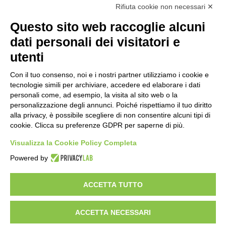
Rifiuta cookie non necessari ✕
Cookie policy
Note legali
Questo sito web raccoglie alcuni
Informativa Privacy
Ufficio Relazioni con il Pubblico
dati personali dei visitatori e
Dichiarazione di accessibilità
utenti
Obiettivi di accessibilità
Whistleblowing
Con il tuo consenso, noi e i nostri partner utilizziamo i cookie e
Gestione consensi cookie
Amministrazione trasparente
tecnologie simili per archiviare, accedere ed elaborare i dati
personali come, ad esempio, la visita al sito web o la
Pagina visualizzata
778
volte
personalizzazione degli annunci. Poiché rispettiamo il tuo diritto
alla privacy, è possibile scegliere di non consentire alcuni tipi di
Sezione Copyright
cookie. Clicca su preferenze GDPR per saperne di più.
Visualizza la Cookie Policy Completa
Copyright 2026 | Engineered and powered by Gruppo Spaggiari
Powered by
Parma S.p.A. | Divisione Publishing & New Social Media
Disclaimer trattamento dati personali
ACCETTA TUTTO
ACCETTA NECESSARI