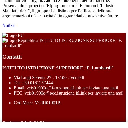
manifatturiero” organizzato da Sambonet Paderno Industrie.
Presentando il progetto “Riprogrammare il Futuro nell’Industria
Manifatturiera”, il gruppo si è distinto per l’efficacia delle sue
argomentazioni e la capacità di integrare dati e prospettive future.
Notizie
ISTITUTO ISTRUZIONE SUPERIORE "F.
Lombardi"
Contatti
ISTITUTO ISTRUZIONE SUPERIORE "F. Lombardi"
Via Luigi Sereno, 27 - 13100 - Vercelli
Tel:
+39 0161257444
Email:
vcis01900q@istruzione.it
Link per inviare una mail
PEC:
vcis01900q@pec.istruzione.it
Link per inviare una mail
Cod.Mecc. VCRI01901B
Sezione Link Utili