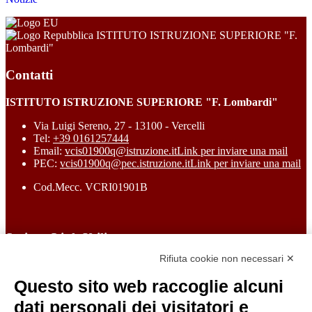
ISTITUTO ISTRUZIONE SUPERIORE "F.
Lombardi"
Contatti
ISTITUTO ISTRUZIONE SUPERIORE "F. Lombardi"
Via Luigi Sereno, 27 - 13100 - Vercelli
Tel:
+39 0161257444
Email:
vcis01900q@istruzione.it
Link per inviare una mail
PEC:
vcis01900q@pec.istruzione.it
Link per inviare una mail
Cod.Mecc. VCRI01901B
Sezione Link Utili
Rifiuta cookie non necessari ✕
Cookie policy
Note legali
Questo sito web raccoglie alcuni
Informativa Privacy
Ufficio Relazioni con il Pubblico
dati personali dei visitatori e