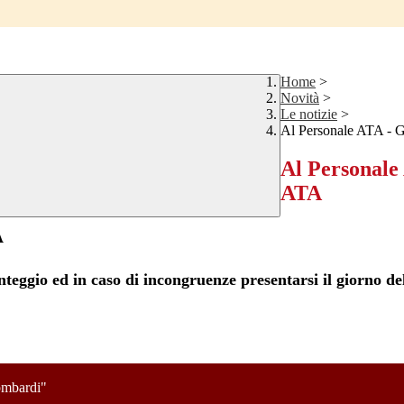
Home
>
Novità
>
Le notizie
>
Al Personale ATA - G
Al Personale
ATA
A
punteggio ed in caso di incongruenze presentarsi il giorno de
mbardi"