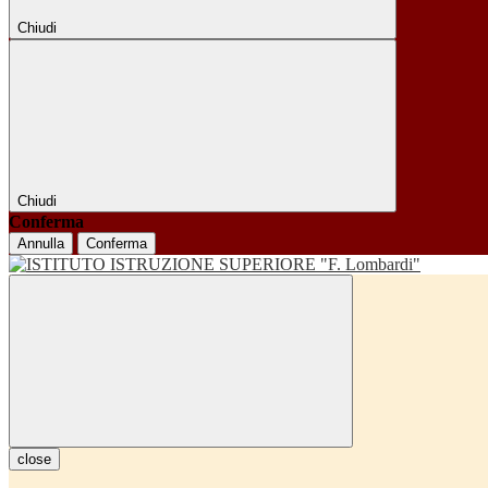
Chiudi
Chiudi
Conferma
Annulla
Conferma
close