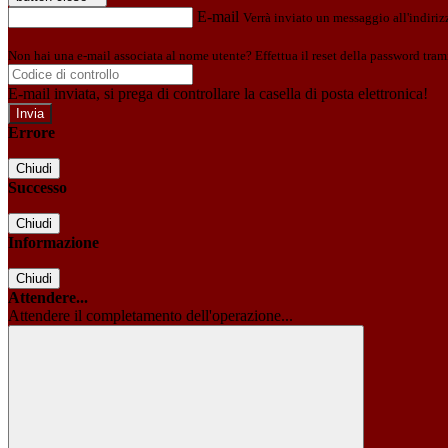
E-mail
Verrà inviato un messaggio all'indirizz
Non hai una e-mail associata al nome utente? Effettua il reset della password tram
E-mail inviata, si prega di controllare la casella di posta elettronica!
Errore
Chiudi
Successo
Chiudi
Informazione
Chiudi
Attendere...
Attendere il completamento dell'operazione...