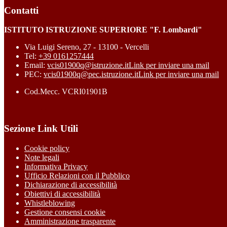
Contatti
ISTITUTO ISTRUZIONE SUPERIORE "F. Lombardi"
Via Luigi Sereno, 27 - 13100 - Vercelli
Tel:
+39 0161257444
Email:
vcis01900q@istruzione.it
Link per inviare una mail
PEC:
vcis01900q@pec.istruzione.it
Link per inviare una mail
Cod.Mecc. VCRI01901B
Sezione Link Utili
Cookie policy
Note legali
Informativa Privacy
Ufficio Relazioni con il Pubblico
Dichiarazione di accessibilità
Obiettivi di accessibilità
Whistleblowing
Gestione consensi cookie
Amministrazione trasparente