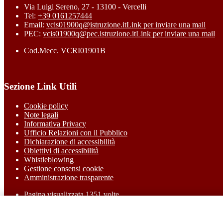
Via Luigi Sereno, 27 - 13100 - Vercelli
Tel:
+39 0161257444
Email:
vcis01900q@istruzione.it
Link per inviare una mail
PEC:
vcis01900q@pec.istruzione.it
Link per inviare una mail
Cod.Mecc. VCRI01901B
Sezione Link Utili
Cookie policy
Note legali
Informativa Privacy
Ufficio Relazioni con il Pubblico
Dichiarazione di accessibilità
Obiettivi di accessibilità
Whistleblowing
Gestione consensi cookie
Amministrazione trasparente
Pagina visualizzata
1351
volte
Sezione Copyright