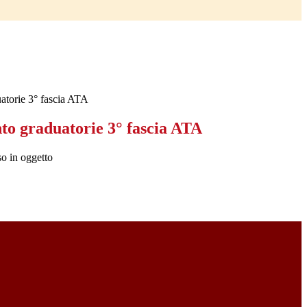
torie 3° fascia ATA
o graduatorie 3° fascia ATA
so in oggetto