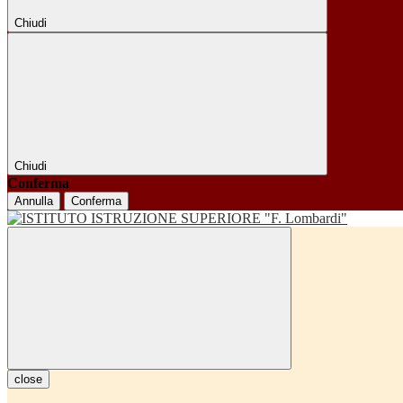
Chiudi
Chiudi
Conferma
Annulla
Conferma
close