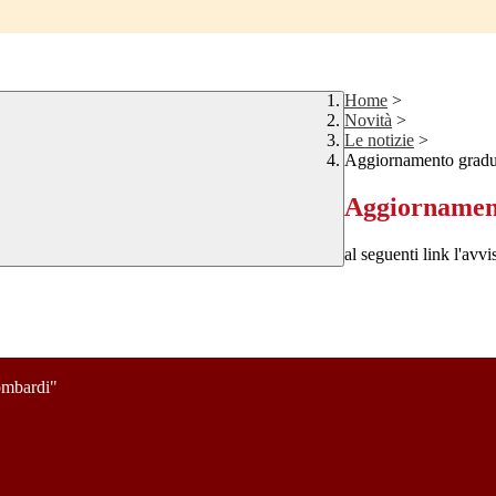
Home
>
Novità
>
Le notizie
>
Aggiornamento gradua
Aggiornament
al seguenti link l'avvi
mbardi"