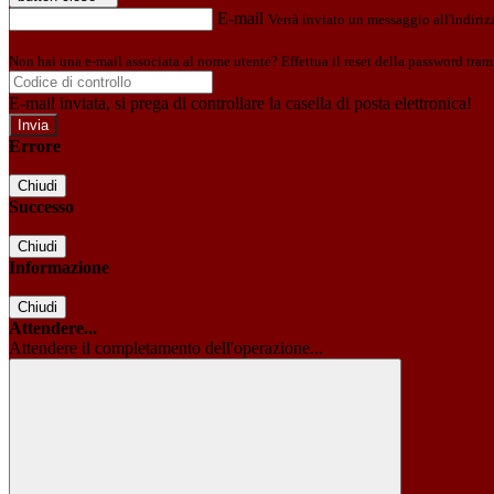
E-mail
Verrà inviato un messaggio all'indirizz
Non hai una e-mail associata al nome utente? Effettua il reset della password tram
E-mail inviata, si prega di controllare la casella di posta elettronica!
Errore
Chiudi
Successo
Chiudi
Informazione
Chiudi
Attendere...
Attendere il completamento dell'operazione...