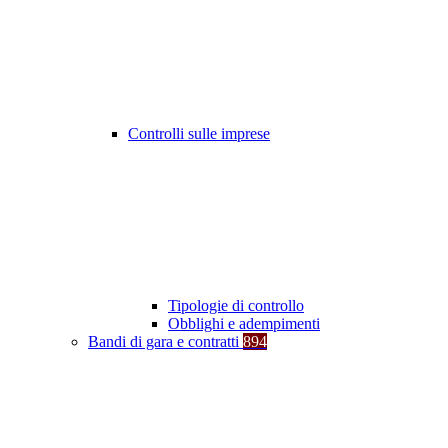
Controlli sulle imprese
Tipologie di controllo
Obblighi e adempimenti
Bandi di gara e contratti
894