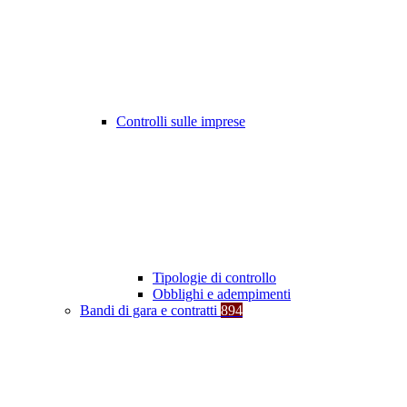
Controlli sulle imprese
Tipologie di controllo
Obblighi e adempimenti
Bandi di gara e contratti
894