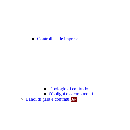
Controlli sulle imprese
Tipologie di controllo
Obblighi e adempimenti
Bandi di gara e contratti
894