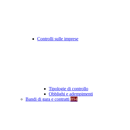
Controlli sulle imprese
Tipologie di controllo
Obblighi e adempimenti
Bandi di gara e contratti
894