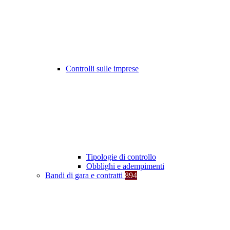
Controlli sulle imprese
Tipologie di controllo
Obblighi e adempimenti
Bandi di gara e contratti
894