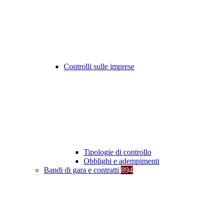
Controlli sulle imprese
Tipologie di controllo
Obblighi e adempimenti
Bandi di gara e contratti
894