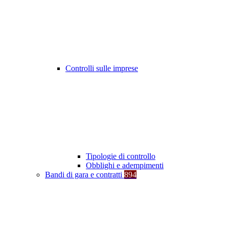
Controlli sulle imprese
Tipologie di controllo
Obblighi e adempimenti
Bandi di gara e contratti
894