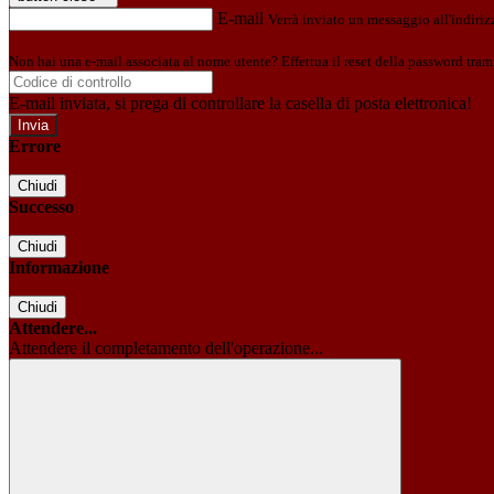
E-mail
Verrà inviato un messaggio all'indirizz
Non hai una e-mail associata al nome utente? Effettua il reset della password tram
E-mail inviata, si prega di controllare la casella di posta elettronica!
Errore
Chiudi
Successo
Chiudi
Informazione
Chiudi
Attendere...
Attendere il completamento dell'operazione...