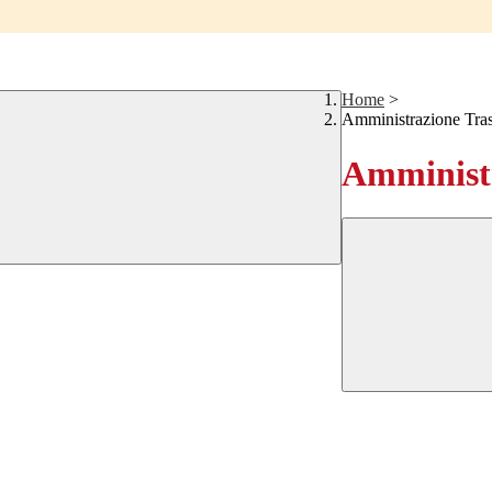
Home
>
Amministrazione Tra
Amministr