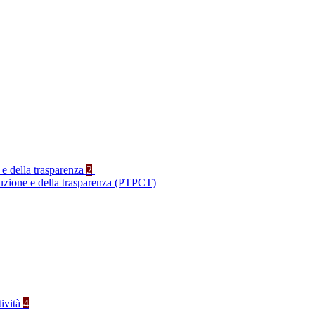
 e della trasparenza
2
ruzione e della trasparenza (PTPCT)
tività
4