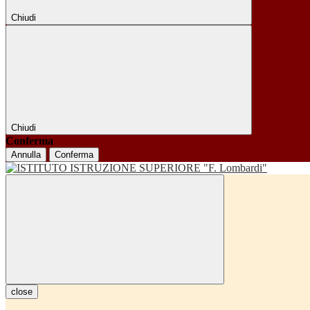
Chiudi
Chiudi
Conferma
Annulla
Conferma
close