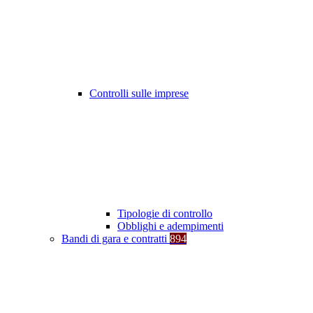
Controlli sulle imprese
Tipologie di controllo
Obblighi e adempimenti
Bandi di gara e contratti
894