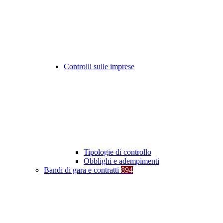
Controlli sulle imprese
Tipologie di controllo
Obblighi e adempimenti
Bandi di gara e contratti
894