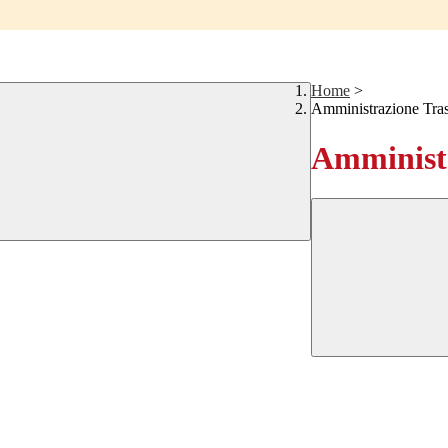
Home
>
Amministrazione Tra
Amministr