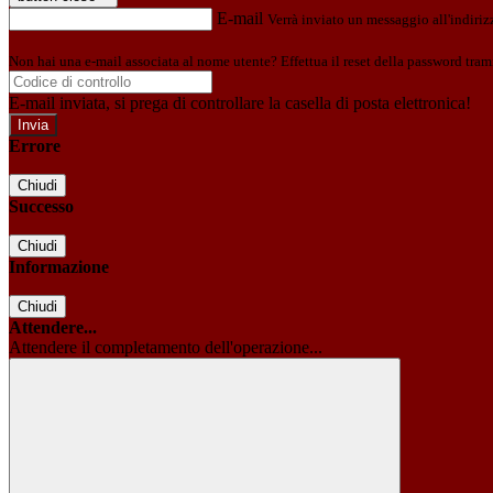
E-mail
Verrà inviato un messaggio all'indirizz
Non hai una e-mail associata al nome utente? Effettua il reset della password tram
E-mail inviata, si prega di controllare la casella di posta elettronica!
Errore
Chiudi
Successo
Chiudi
Informazione
Chiudi
Attendere...
Attendere il completamento dell'operazione...