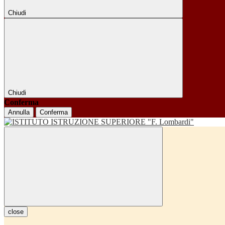
Chiudi
Chiudi
Conferma
Annulla
Conferma
close