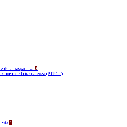
 e della trasparenza
2
ruzione e della trasparenza (PTPCT)
tività
4