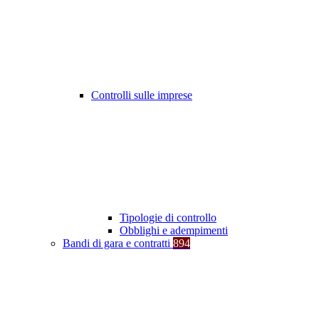
Controlli sulle imprese
Tipologie di controllo
Obblighi e adempimenti
Bandi di gara e contratti
894