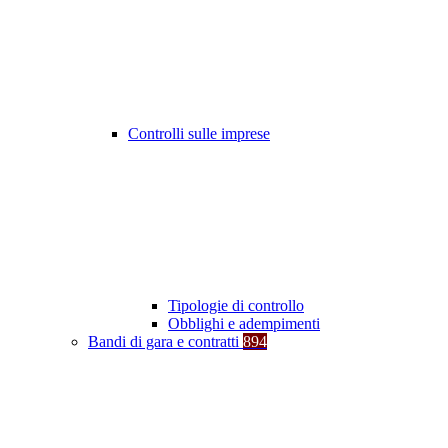
Controlli sulle imprese
Tipologie di controllo
Obblighi e adempimenti
Bandi di gara e contratti
894