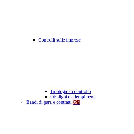
Controlli sulle imprese
Tipologie di controllo
Obblighi e adempimenti
Bandi di gara e contratti
894