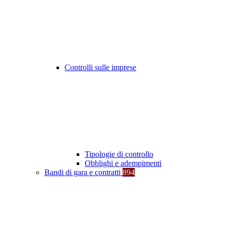
Controlli sulle imprese
Tipologie di controllo
Obblighi e adempimenti
Bandi di gara e contratti
894