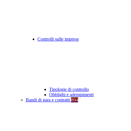
Controlli sulle imprese
Tipologie di controllo
Obblighi e adempimenti
Bandi di gara e contratti
894