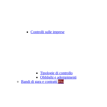
Controlli sulle imprese
Tipologie di controllo
Obblighi e adempimenti
Bandi di gara e contratti
894