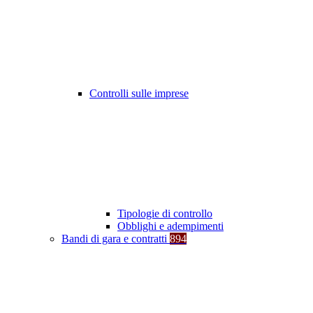
Controlli sulle imprese
Tipologie di controllo
Obblighi e adempimenti
Bandi di gara e contratti
894