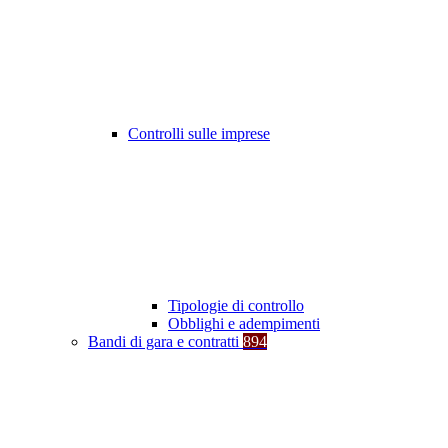
Controlli sulle imprese
Tipologie di controllo
Obblighi e adempimenti
Bandi di gara e contratti
894