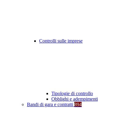
Controlli sulle imprese
Tipologie di controllo
Obblighi e adempimenti
Bandi di gara e contratti
894