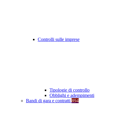
Controlli sulle imprese
Tipologie di controllo
Obblighi e adempimenti
Bandi di gara e contratti
894