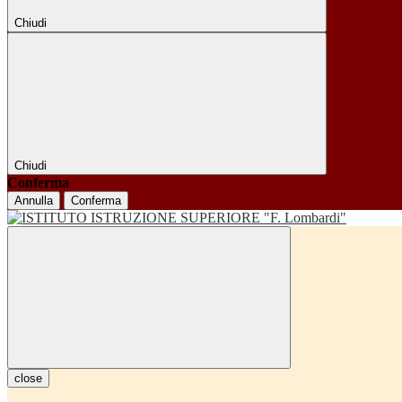
Chiudi
Chiudi
Conferma
Annulla
Conferma
close