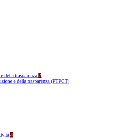
 e della trasparenza
2
ruzione e della trasparenza (PTPCT)
tività
4