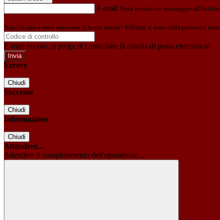
E-mail
Verrà inviato un messaggio all'indirizz
Non hai una e-mail associata al nome utente? Effettua il reset della password tram
E-mail inviata, si prega di controllare la casella di posta elettronica!
Errore
Chiudi
Successo
Chiudi
Informazione
Chiudi
Attendere...
Attendere il completamento dell'operazione...