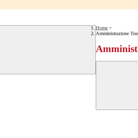
Home
>
Amministrazione Tra
Amministr