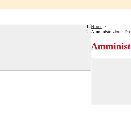
Home
>
Amministrazione Tra
Amministr