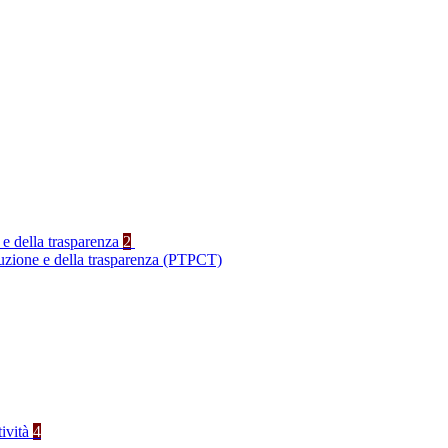
 e della trasparenza
2
ruzione e della trasparenza (PTPCT)
tività
4