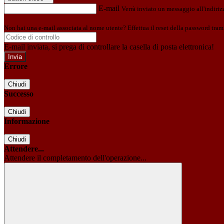
E-mail
Verrà inviato un messaggio all'indirizz
Non hai una e-mail associata al nome utente? Effettua il reset della password tram
E-mail inviata, si prega di controllare la casella di posta elettronica!
Errore
Chiudi
Successo
Chiudi
Informazione
Chiudi
Attendere...
Attendere il completamento dell'operazione...