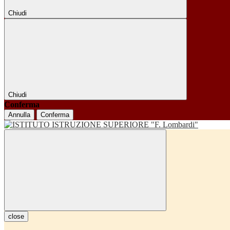
Chiudi
Chiudi
Conferma
Annulla
Conferma
close