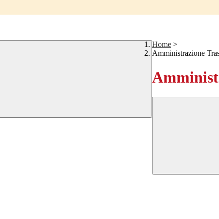
Home
>
Amministrazione Tra
Amministr