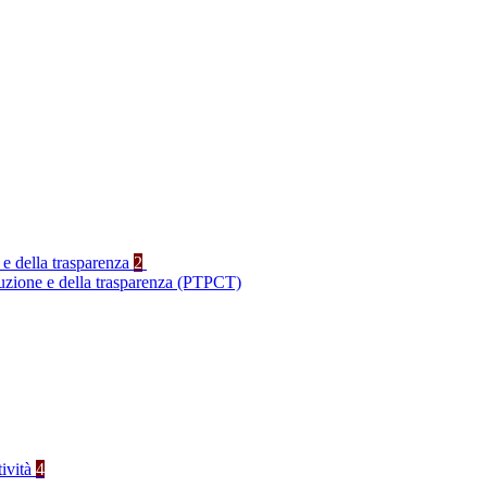
 e della trasparenza
2
ruzione e della trasparenza (PTPCT)
tività
4