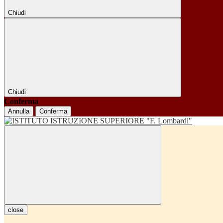
Chiudi
Chiudi
Conferma
Annulla
Conferma
close