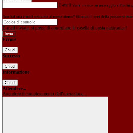
E-mail
Verrà inviato un messaggio all'indirizz
Non hai una e-mail associata al nome utente? Effettua il reset della password tram
E-mail inviata, si prega di controllare la casella di posta elettronica!
Errore
Chiudi
Successo
Chiudi
Informazione
Chiudi
Attendere...
Attendere il completamento dell'operazione...